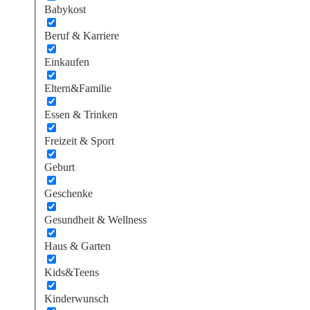
Babykost
Beruf & Karriere
Einkaufen
Eltern&Familie
Essen & Trinken
Freizeit & Sport
Geburt
Geschenke
Gesundheit & Wellness
Haus & Garten
Kids&Teens
Kinderwunsch