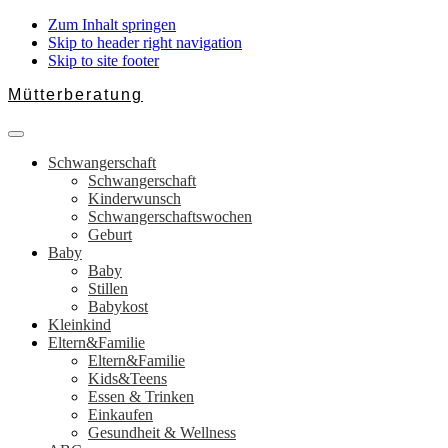
Zum Inhalt springen
Skip to header right navigation
Skip to site footer
Mütterberatung
Schwangerschaft,
Menu
Baby
Schwangerschaft
&
Schwangerschaft
Familie
Kinderwunsch
Schwangerschaftswochen
Geburt
Baby
Baby
Stillen
Babykost
Kleinkind
Eltern&Familie
Eltern&Familie
Kids&Teens
Essen & Trinken
Einkaufen
Gesundheit & Wellness