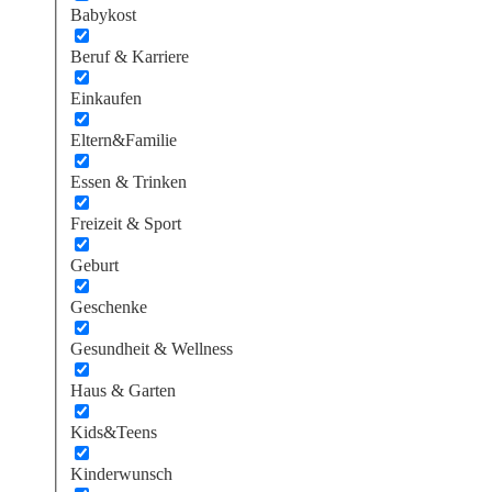
Babykost
Beruf & Karriere
Einkaufen
Eltern&Familie
Essen & Trinken
Freizeit & Sport
Geburt
Geschenke
Gesundheit & Wellness
Haus & Garten
Kids&Teens
Kinderwunsch