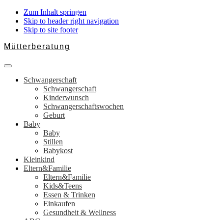
Zum Inhalt springen
Skip to header right navigation
Skip to site footer
Mütterberatung
Schwangerschaft,
Menu
Baby
Schwangerschaft
&
Schwangerschaft
Familie
Kinderwunsch
Schwangerschaftswochen
Geburt
Baby
Baby
Stillen
Babykost
Kleinkind
Eltern&Familie
Eltern&Familie
Kids&Teens
Essen & Trinken
Einkaufen
Gesundheit & Wellness